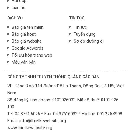
Hỏi đáp
Liên hệ
DỊCH VỤ
TIN TỨC
Báo giá tên miền
Tin tức
Báo giá host
Tuyển dụng
Báo giá website
Sơ đồ đường đi
Google Adwords
Tối ưu hóa trang web
Mẫu văn bản
CÔNG TY TNHH TRUYỀN THÔNG QUẢNG CÁO D&N
VP:
Tầng 3 số 114 đường Đê La Thành, Đống Đa,
Hà Nội,
Việt
Nam
Số đăng ký kinh doanh: 0102026032. Mã số thuế: 0101 926
100
Tel: 04 3761.6026 * Fax: 04 37616032 * Hotline: 091.225.4998
Email:
info@thietkewebsite.org
www.thietkewebsite.org