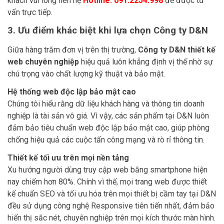
khách vui lòng liên hệ
Hotline: 091.2254.998
để được tư
vấn trực tiếp.
3. Ưu điểm khác biệt khi lựa chọn Công ty D&N
Giữa hàng trăm đơn vị trên thị trường,
Công ty D&N thiết kế
web chuyên nghiệp
hiệu quả luôn khẳng định vị thế nhờ sự
chú trọng vào chất lượng kỹ thuật và bảo mật.
Hệ thống web độc lập bảo mật cao
Chúng tôi hiểu rằng dữ liệu khách hàng và thông tin doanh
nghiệp là tài sản vô giá. Vì vậy, các sản phẩm tại D&N luôn
đảm bảo tiêu chuẩn web độc lập bảo mật cao, giúp phòng
chống hiệu quả các cuộc tấn công mạng và rò rỉ thông tin.
Thiết kế tối ưu trên mọi nền tảng
Xu hướng người dùng truy cập web bằng smartphone hiện
nay chiếm hơn 80%. Chính vì thế, mọi trang web được thiết
kế chuẩn SEO và tối ưu hóa trên mọi thiết bị cầm tay tại D&N
đều sử dụng công nghệ Responsive tiên tiến nhất, đảm bảo
hiển thị sắc nét, chuyên nghiệp trên mọi kích thước màn hình.