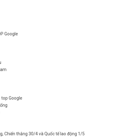
OP Google
u
 Nam
g top Google
hống
g
ng, Chiến thắng 30/4 và Quốc tế lao động 1/5