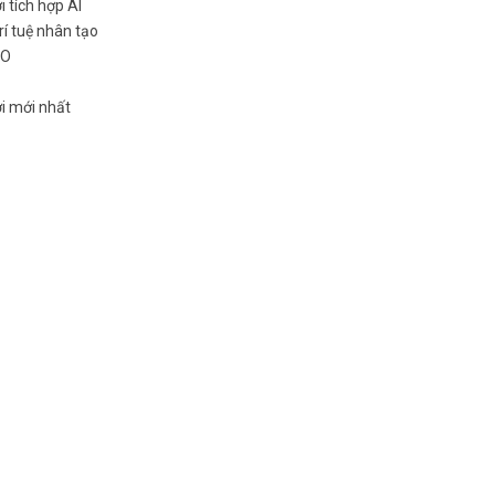
 tích hợp AI
rí tuệ nhân tạo
EO
i mới nhất