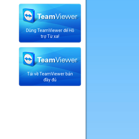
Dùng TeamViewer để Hỗ
trợ Từ xa!
Tải về TeamViewer bản
đầy đủ