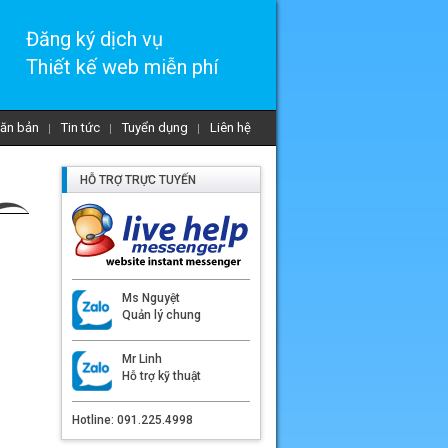
Đăng ký dịch vụ
Thiết kế web miễn phí
ăn bản
Tin tức
Tuyển dụng
Liên hệ
HỖ TRỢ TRỰC TUYẾN
Ms Nguyệt
Quản lý chung
Mr Linh
Hỗ trợ kỹ thuật
Hotline: 091.225.4998