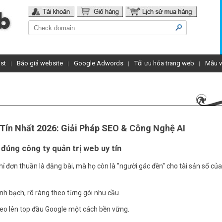
st
Báo giá website
Google Adwords
Tối ưu hóa trang web
Mẫu v
Tín Nhất 2026: Giải Pháp SEO & Công Nghệ AI
đúng công ty quản trị web uy tín
hỉ đơn thuần là đăng bài, mà họ còn là "người gác đền" cho tài sản số của
nh bạch, rõ ràng theo từng gói nhu cầu.
leo lên top đầu Google một cách bền vững.