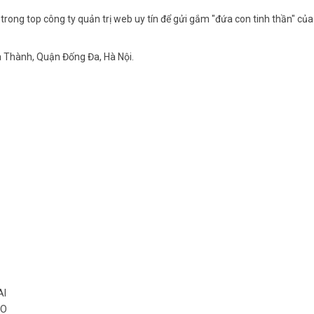
rong top công ty quản trị web uy tín để gửi gắm "đứa con tinh thần" của
 Thành, Quận Đống Đa, Hà Nội.
AI
EO