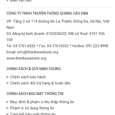
Mẫu văn bản
CÔNG TY TNHH TRUYỀN THÔNG QUẢNG CÁO D&N
VP:
Tầng 3 số 114 đường Đê La Thành, Đống Đa,
Hà Nội,
Việt
Nam
Số đăng ký kinh doanh: 0102026032. Mã số thuế: 0101 926
100
Tel: 04 3761.6026 * Fax: 04 37616032 * Hotline: 091.225.4998
Email:
info@thietkewebsite.org
www.thietkewebsite.org
CHÍNH SÁCH & QUY ĐỊNH CHUNG
Chính sách bảo hành
Chính sách đổi trả hàng & hoàn tiền
CHÍNH SÁCH BẢO MẬT THÔNG TIN
Mục đích & phạm vi thu thập thông tin
Phạm vi sử dụng thông tin
Cam kết bảo mật thông tin