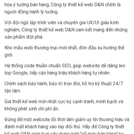
hóa ý tưởng bán hàng, Công ty thiết kế web D&N chính là
người đồng hành lý tưởng.
Với đội ngũ lập trình viên và chuyên gia UX/UI giàu kinh
nghiệm, Công ty thiết kế web D&N cam kết mang đến những
sản phẩm đột phá:
Kho mẫu web thương mại mới nhất, đón đầu xu hướng thế
giới.
Hệ thống code thuần chuẩn SEO, giúp website dễ dàng leo
top Google, tiếp cận hàng triệu khách hàng tự nhiên.
Chính sách bảo hành, bảo trì trọn đời, hỗ trợ kỹ thuật 24/7
tận tâm.
Giá thiết kế web mới nhất cực kỳ cạnh tranh, minh bạch và
không phát sinh chi phí ẩn.
Đừng để một website lỗi thời làm giảm uy tín thương hiệu và
đánh mất khách hàng vào tay đối thủ. Hãy để Công ty thiết
kế web D&N giúp bạn xây dựng một "cỗ máy bán hàng" tự