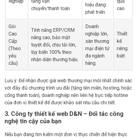
Nghiệp
tảng vận
quả
hiệu đang
chuyển/thanh toán.
cao
phát triển.
Gói
Doanh
Tính năng ERP/CRM
Cao
nghiệp lớn,
Thiết
nâng cao, bảo mật
Cấp
sàn thương
kế
tuyệt đối, chịu tải lớn,
(Theo
mại điện tử
riêng
tùy biến 100% theo
yêu
đa ngành
biệt
nhận diện thương hiệu.
cầu)
hàng.
Lưu ý: Để nhận được giá web thương mại mới nhất chính xác
với đầy đủ chương trình ưu đãi (tặng tên miền, hosting, hoặc
cổng thanh toán), doanh nghiệp nên liên hệ trực tiếp hotline
của đơn vị thiết kế để được khảo sát nhu cầu chi tiết.
3. Công ty thiết kế web D&N – Đối tác công
nghệ tin cậy của bạn
Nếu bạn đang tìm kiếm một đơn vị thực chiến để hiện thực