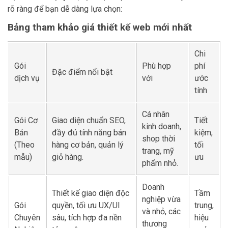
rõ ràng để bạn dễ dàng lựa chọn:
Bảng tham khảo giá thiết kế web mới nhất
Chi
Gói
Phù hợp
phí
Đặc điểm nổi bật
dịch vụ
với
ước
tính
Cá nhân
Gói Cơ
Giao diện chuẩn SEO,
Tiết
kinh doanh,
Bản
đầy đủ tính năng bán
kiệm,
shop thời
(Theo
hàng cơ bản, quản lý
tối
trang, mỹ
mẫu)
giỏ hàng.
ưu
phẩm nhỏ.
Doanh
Thiết kế giao diện độc
Tầm
nghiệp vừa
Gói
quyền, tối ưu UX/UI
trung,
và nhỏ, các
Chuyên
sâu, tích hợp đa nền
hiệu
thương