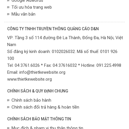
Google Adwords
Tối ưu hóa trang web
Mẫu văn bản
CÔNG TY TNHH TRUYỀN THÔNG QUẢNG CÁO D&N
VP:
Tầng 3 số 114 đường Đê La Thành, Đống Đa,
Hà Nội,
Việt
Nam
Số đăng ký kinh doanh: 0102026032. Mã số thuế: 0101 926
100
Tel: 04 3761.6026 * Fax: 04 37616032 * Hotline: 091.225.4998
Email:
info@thietkewebsite.org
www.thietkewebsite.org
CHÍNH SÁCH & QUY ĐỊNH CHUNG
Chính sách bảo hành
Chính sách đổi trả hàng & hoàn tiền
CHÍNH SÁCH BẢO MẬT THÔNG TIN
Mục đích & phạm vi thu thập thông tin