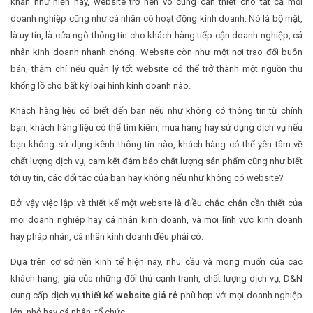
khăn như hiện nay, website trở nên vô cùng cần thiết cho tất cả mọi
doanh nghiệp cũng như cá nhân có hoạt động kinh doanh. Nó là bộ mặt,
là uy tín, là cửa ngõ thông tin cho khách hàng tiếp cận doanh nghiệp, cá
nhân kinh doanh nhanh chóng. Website còn như một nơi trao đổi buôn
bán, thậm chí nếu quản lý tốt website có thể trở thành một nguồn thu
khổng lồ cho bất kỳ loại hình kinh doanh nào.
Khách hàng liệu có biết đến bạn nếu như không có thông tin từ chính
bạn, khách hàng liệu có thể tìm kiếm, mua hàng hay sử dụng dịch vụ nếu
bạn không sử dụng kênh thông tin nào, khách hàng có thể yên tâm về
chất lượng dịch vụ, cam kết đảm bảo chất lượng sản phẩm cũng như biết
tới uy tín, các đối tác của bạn hay không nếu như không có website?
Bởi vậy việc lập và thiết kế một website là điều chắc chắn cần thiết của
mọi doanh nghiệp hay cá nhân kinh doanh, và mọi lĩnh vực kinh doanh
hay pháp nhân, cá nhân kinh doanh đều phải có.
Dựa trên cơ sở nền kinh tế hiện nay, nhu cầu và mong muốn của các
khách hàng, giá của những đối thủ cạnh tranh, chất lượng dịch vụ, D&N
cung cấp dịch vụ
thiết kế website giá rẻ
phù hợp với mọi doanh nghiệp
lớn, nhỏ hay cá nhân, tổ chức.