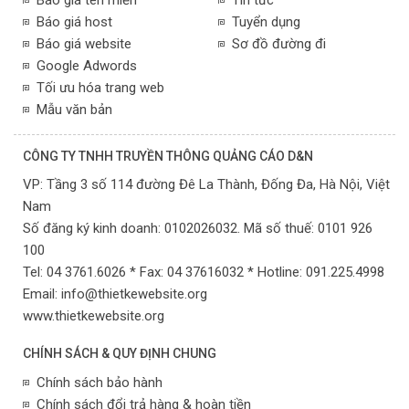
Báo giá tên miền
Tin tức
Báo giá host
Tuyển dụng
Báo giá website
Sơ đồ đường đi
Google Adwords
Tối ưu hóa trang web
Mẫu văn bản
CÔNG TY TNHH TRUYỀN THÔNG QUẢNG CÁO D&N
VP:
Tầng 3 số 114 đường Đê La Thành, Đống Đa,
Hà Nội,
Việt
Nam
Số đăng ký kinh doanh: 0102026032. Mã số thuế: 0101 926
100
Tel: 04 3761.6026 * Fax: 04 37616032 * Hotline: 091.225.4998
Email:
info@thietkewebsite.org
www.thietkewebsite.org
CHÍNH SÁCH & QUY ĐỊNH CHUNG
Chính sách bảo hành
Chính sách đổi trả hàng & hoàn tiền