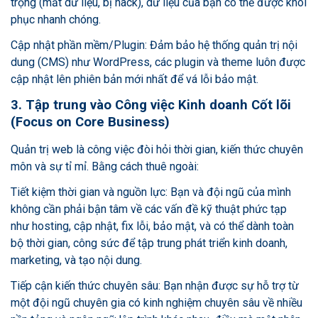
trọng (mất dữ liệu, bị hack), dữ liệu của bạn có thể được khôi
phục nhanh chóng.
Cập nhật phần mềm/Plugin: Đảm bảo hệ thống quản trị nội
dung (CMS) như WordPress, các plugin và theme luôn được
cập nhật lên phiên bản mới nhất để vá lỗi bảo mật.
3. Tập trung vào Công việc Kinh doanh Cốt lõi
(Focus on Core Business)
Quản trị web là công việc đòi hỏi thời gian, kiến thức chuyên
môn và sự tỉ mỉ. Bằng cách thuê ngoài:
Tiết kiệm thời gian và nguồn lực: Bạn và đội ngũ của mình
không cần phải bận tâm về các vấn đề kỹ thuật phức tạp
như hosting, cập nhật, fix lỗi, bảo mật, và có thể dành toàn
bộ thời gian, công sức để tập trung phát triển kinh doanh,
marketing, và tạo nội dung.
Tiếp cận kiến thức chuyên sâu: Bạn nhận được sự hỗ trợ từ
một đội ngũ chuyên gia có kinh nghiệm chuyên sâu về nhiều