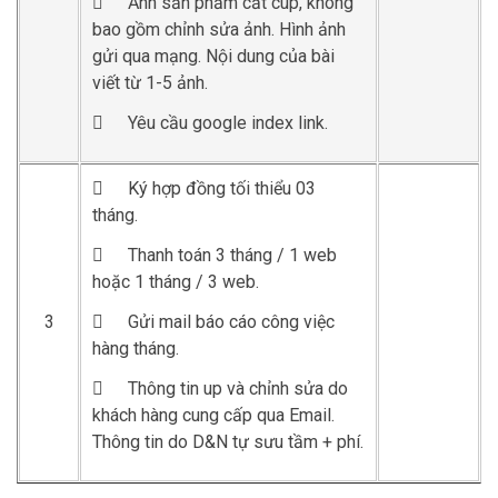

Ảnh sản phẩm cắt cúp, không
bao gồm chỉnh sửa ảnh. Hình ảnh
gửi qua mạng. Nội dung của bài
viết từ 1-5 ảnh.

Yêu cầu google index link.

Ký hợp đồng tối thiểu 03
tháng.

Thanh toán 3 tháng / 1 web
hoặc 1 tháng / 3 web.
3

Gửi mail báo cáo công việc
hàng tháng.

Thông tin up và chỉnh sửa do
khách hàng cung cấp qua Email.
Thông tin do D&N tự sưu tầm + phí.