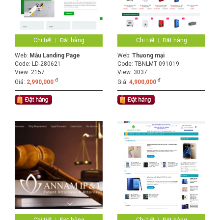
Chi tiết
Đặt hàng
Chi tiết
Đặt hàng
Web:
Mẫu Landing Page
Web:
Thương mại
Code:
LD-280621
Code:
TBNLMT 091019
View: 2157
View: 3037
đ
đ
Giá:
2,990,000
Giá:
4,900,000
Chi tiết
Đặt hàng
Chi tiết
Đặt hàng