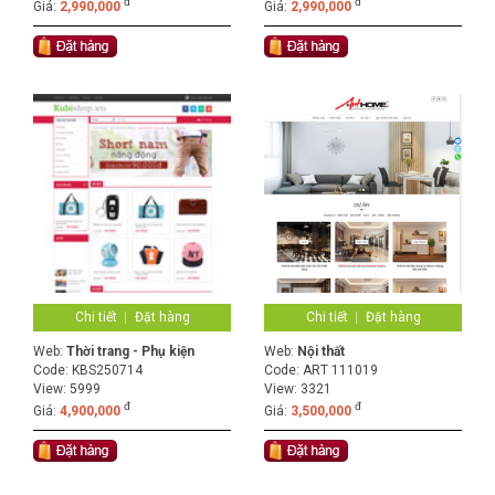
đ
đ
Giá:
2,990,000
Giá:
2,990,000
Chi tiết
Đặt hàng
Chi tiết
Đặt hàng
Web:
Thời trang - Phụ kiện
Web:
Nội thất
Code:
KBS250714
Code:
ART 111019
View: 5999
View: 3321
đ
đ
Giá:
4,900,000
Giá:
3,500,000