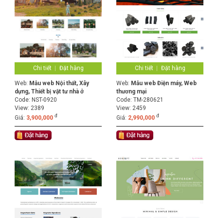
Chi tiết
Đặt hàng
Chi tiết
Đặt hàng
Web:
Mẫu web Nội thất, Xây
Web:
Mẫu web Điện máy, Web
dựng, Thiết bị vật tư nhà ở
thương mại
Code:
NST-0920
Code:
TM-280621
View: 2389
View: 2459
đ
đ
Giá:
3,900,000
Giá:
2,990,000