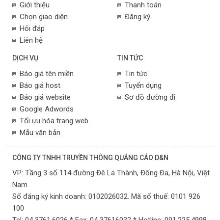
Giới thiệu
Thanh toán
Chọn giao diện
Đăng ký
Hỏi đáp
Liên hệ
DỊCH VỤ
TIN TỨC
Báo giá tên miền
Tin tức
Báo giá host
Tuyển dụng
Báo giá website
Sơ đồ đường đi
Google Adwords
Tối ưu hóa trang web
Mẫu văn bản
CÔNG TY TNHH TRUYỀN THÔNG QUẢNG CÁO D&N
VP:
Tầng 3 số 114 đường Đê La Thành, Đống Đa,
Hà Nội,
Việt
Nam
Số đăng ký kinh doanh: 0102026032. Mã số thuế: 0101 926
100
Tel: 04 3761.6026 * Fax: 04 37616032 * Hotline: 091.225.4998