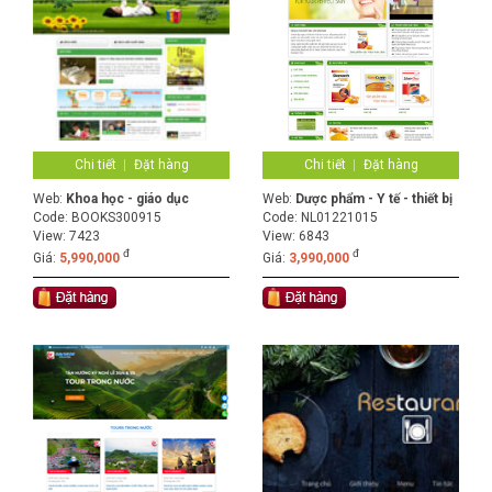
Chi tiết
Đặt hàng
Chi tiết
Đặt hàng
Web:
Khoa học - giáo dục
Web:
Dược phẩm - Y tế - thiết bị
Code:
BOOKS300915
Code:
NL01221015
View: 7423
View: 6843
đ
đ
Giá:
5,990,000
Giá:
3,990,000