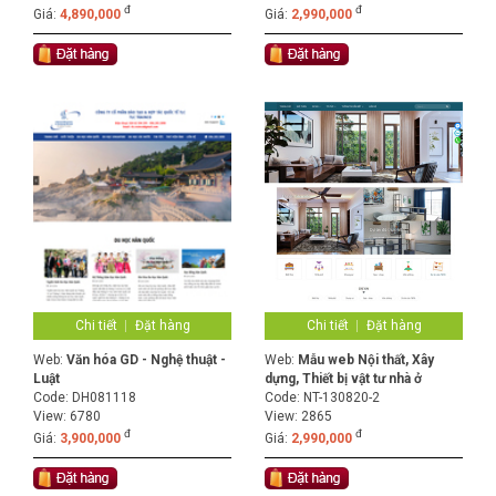
đ
đ
Giá:
4,890,000
Giá:
2,990,000
Chi tiết
Đặt hàng
Chi tiết
Đặt hàng
Web:
Văn hóa GD - Nghệ thuật -
Web:
Mẫu web Nội thất, Xây
Luật
dựng, Thiết bị vật tư nhà ở
Code:
DH081118
Code:
NT-130820-2
View: 6780
View: 2865
đ
đ
Giá:
3,900,000
Giá:
2,990,000