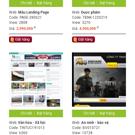
Chi tiết
Đặt hàng
Chi tiết
Đặt hàng
Web:
Mẫu Landing Page
Web:
Dược phẩm
Code:
PAGE-280621
Code:
TBNK-1220219
View: 2808
View: 3270
đ
đ
Giá:
2,990,000
Giá:
4,900,000
Chi tiết
Đặt hàng
Chi tiết
Đặt hàng
Web:
Văn hóa - Xã hội
Web:
An ninh - bảo vệ
Code:
TINTUC191013
Code:
BV010721
View: 6360
View: 10728