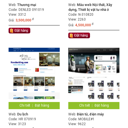
Web:
Thương mại
Web:
Mẫu web Nội thất, Xây
Code:
DENLED 091019
dựng, Thiết bị vật tư nhà ở
View: 3312
Code:
N-310820
đ
View: 2263
Giá:
3,500,000
đ
Giá:
4,500,000
Chi tiết
Đặt hàng
Chi tiết
Đặt hàng
Web:
Du lịch
Web:
Điện tử, điện máy
Code:
HR 070919
Code:
MOBILE#1
View: 3123
View: 9622