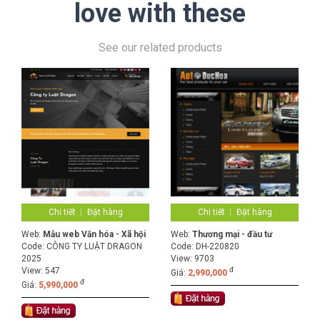
love with these
See our related products
Chi tiết
Đặt hàng
Chi tiết
Đặt hàng
Web:
Mẫu web Văn hóa - Xã hội
Web:
Thương mại - đầu tư
Code:
CÔNG TY LUẬT DRAGON
Code:
DH-220820
2025
View: 9703
View: 547
đ
Giá:
2,990,000
đ
Giá:
5,990,000