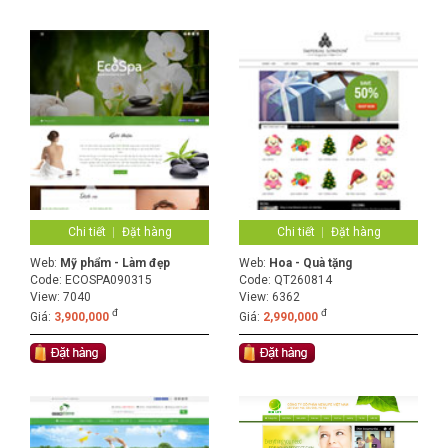
Chi tiết
Đặt hàng
Chi tiết
Đặt hàng
Web:
Mỹ phẩm - Làm đẹp
Web:
Hoa - Quà tặng
Code:
ECOSPA090315
Code:
QT260814
View: 7040
View: 6362
đ
đ
Giá:
3,900,000
Giá:
2,990,000