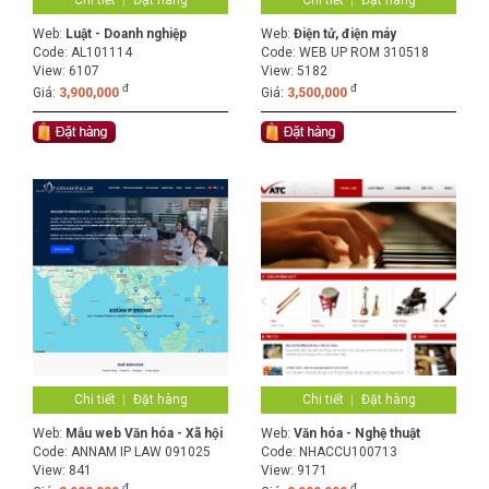
Web:
Luật - Doanh nghiệp
Web:
Điện tử, điện máy
Code:
AL101114
Code:
WEB UP ROM 310518
View: 6107
View: 5182
đ
đ
Giá:
3,900,000
Giá:
3,500,000
Chi tiết
Đặt hàng
Chi tiết
Đặt hàng
Web:
Mẫu web Văn hóa - Xã hội
Web:
Văn hóa - Nghệ thuật
Code:
ANNAM IP LAW 091025
Code:
NHACCU100713
View: 841
View: 9171
đ
đ