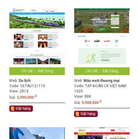
Chi tiết
Đặt hàng
Chi tiết
Đặt hàng
Web:
Du lịch
Web:
Mẫu web thương mại
Code:
VETAU121119
Code:
TẬP ĐOÀN CK VIỆT NAM
View: 2814
1025
đ
View: 888
Giá:
3,990,000
đ
Giá:
9,900,000