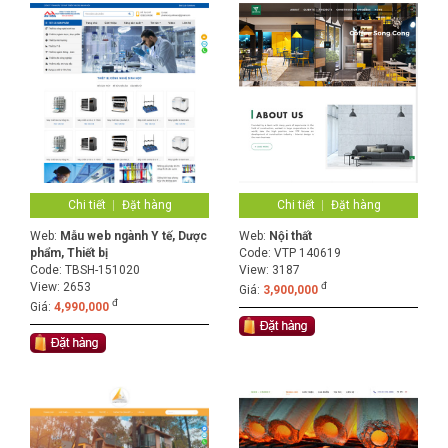
Chi tiết
Đặt hàng
Chi tiết
Đặt hàng
Web:
Mẫu web ngành Y tế, Dược
Web:
Nội thất
phẩm, Thiết bị
Code:
VTP 140619
Code:
TBSH-151020
View: 3187
View: 2653
đ
Giá:
3,900,000
đ
Giá:
4,990,000