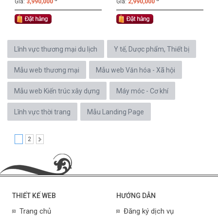
Giá:
3,990,000
Giá:
2,990,000
Lĩnh vực thương mại du lịch
Y tế, Dược phẩm, Thiết bị
Mẫu web thương mại
Mẫu web Văn hóa - Xã hội
Mẫu web Kiến trúc xây dựng
Máy móc - Cơ khí
Lĩnh vực thời trang
Mẫu Landing Page
1
2
THIẾT KẾ WEB
HƯỚNG DẪN
Trang chủ
Đăng ký dịch vụ