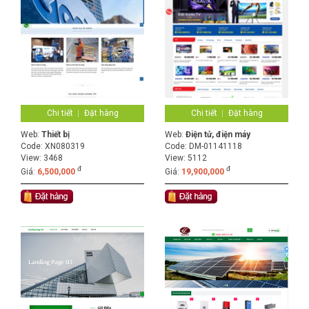
Chi tiết
Đặt hàng
Chi tiết
Đặt hàng
Web:
Thiết bị
Web:
Điện tử, điện máy
Code:
XN080319
Code:
DM-01141118
View: 3468
View: 5112
đ
đ
Giá:
6,500,000
Giá:
19,900,000