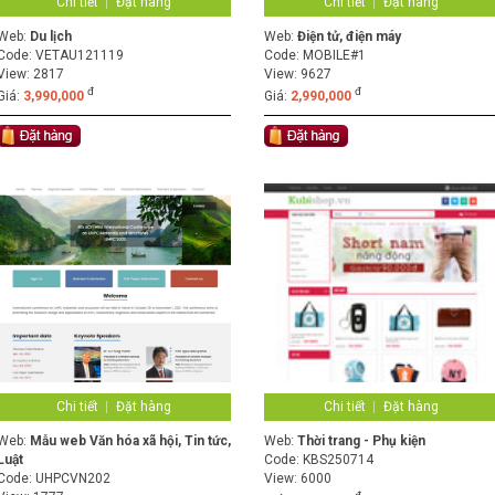
Chi tiết
Đặt hàng
Chi tiết
Đặt hàng
Web:
Du lịch
Web:
Điện tử, điện máy
Code:
VETAU121119
Code:
MOBILE#1
View: 2817
View: 9627
đ
đ
Giá:
3,990,000
Giá:
2,990,000
Chi tiết
Đặt hàng
Chi tiết
Đặt hàng
Web:
Mẫu web Văn hóa xã hội, Tin tức,
Web:
Thời trang - Phụ kiện
Luật
Code:
KBS250714
Code:
UHPCVN202
View: 6000