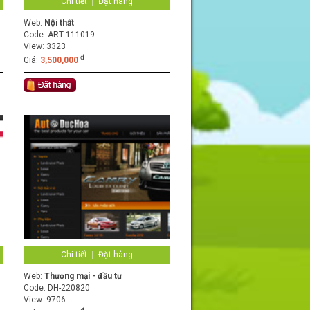
Chi tiết
Đặt hàng
Web:
Nội thất
Code:
ART 111019
View: 3323
đ
Giá:
3,500,000
Chi tiết
Đặt hàng
Web:
Thương mại - đầu tư
Code:
DH-220820
View: 9706