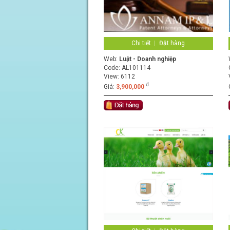
Chi tiết
Đặt hàng
Web:
Luật - Doanh nghiệp
Code:
AL101114
View: 6112
đ
Giá:
3,900,000