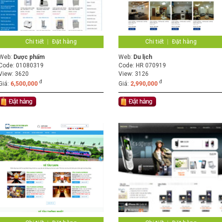
Chi tiết
Đặt hàng
Chi tiết
Đặt hàng
Web:
Dược phẩm
Web:
Du lịch
Code:
01080319
Code:
HR 070919
View: 3620
View: 3126
đ
đ
Giá:
6,500,000
Giá:
2,990,000