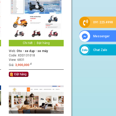
091 225.4998
Messenger
Chi tiết
Đặt hàng
Chat Zalo
Web:
Oto - xe đạp - xe máy
Code:
XDD131018
View: 6831
đ
Giá:
3,900,000