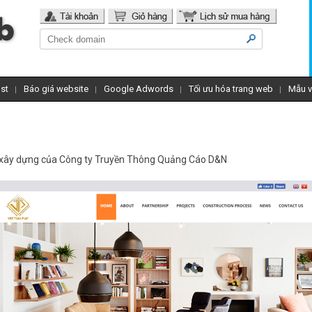
st
Báo giá website
Google Adwords
Tối ưu hóa trang web
Mẫu v
 xây dựng
của Công ty Truyền Thông Quảng Cáo D&N