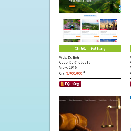
Chi tiết
Đặt hàng
Web:
Du lịch
Code:
DL-01090519
View: 2916
đ
Giá:
3,900,000