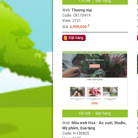
Chi tiết
Đặt hàng
Web:
Thương mại
Code:
CK170919
View: 2721
đ
Giá:
4,990,000
Chi tiết
Đặt hàng
Web:
Mẫu web Hoa - Áo cưới, Studio,
Mỹ phẩm, Quà tặng
Code:
H-130820