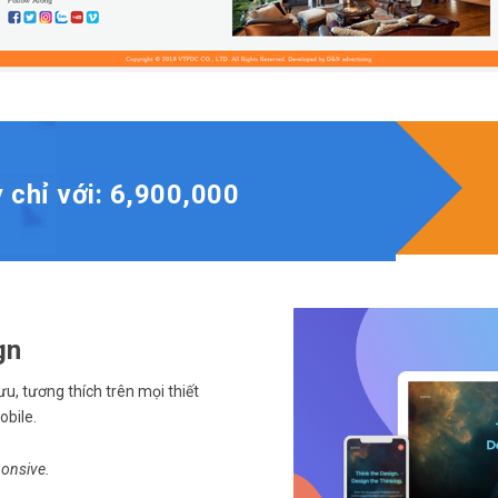
 chỉ với:
6,900,000
gn
 ưu, tương thích trên mọi thiết
obile.
ponsive
.