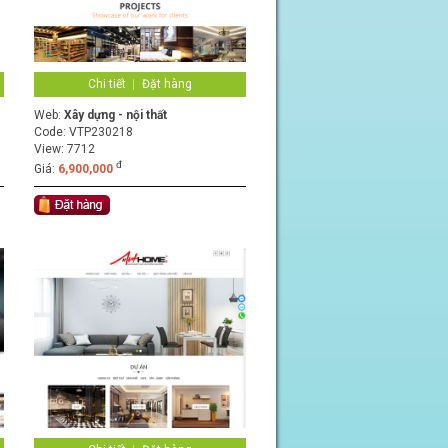
Chi tiết
Đặt hàng
Web:
Xây dựng - nội thất
Code:
VTP230218
View: 7712
đ
Giá:
6,900,000