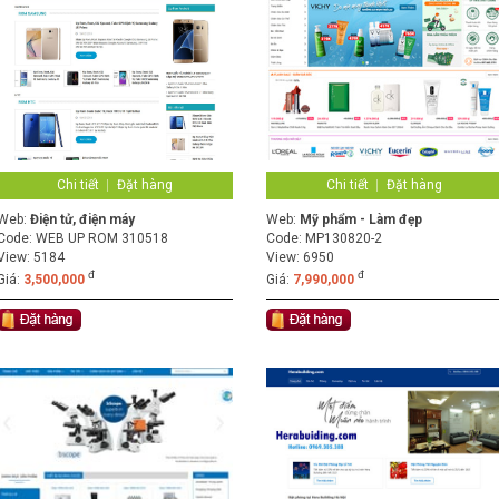
Chi tiết
Đặt hàng
Chi tiết
Đặt hàng
Web:
Điện tử, điện máy
Web:
Mỹ phẩm - Làm đẹp
Code:
WEB UP ROM 310518
Code:
MP130820-2
View: 5184
View: 6950
đ
đ
Giá:
3,500,000
Giá:
7,990,000