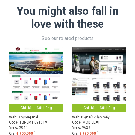
You might also fall in
love with these
See our related products
Chi tiết
Đặt hàng
Chi tiết
Đặt hàng
Web:
Thương mại
Web:
Điện tử, điện máy
Code:
TBNLMT 091019
Code:
MOBILE#1
View: 3044
View: 9629
đ
đ
Giá:
4,900,000
Giá:
2,990,000