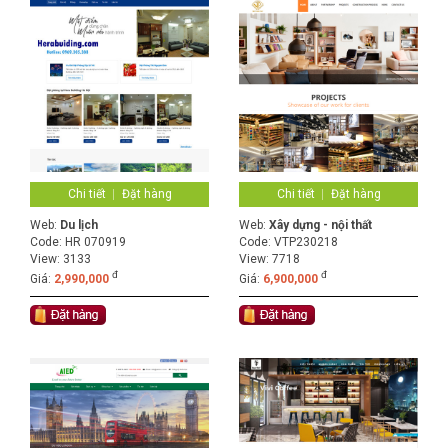
Chi tiết
Đặt hàng
Chi tiết
Đặt hàng
Web:
Du lịch
Web:
Xây dựng - nội thất
Code:
HR 070919
Code:
VTP230218
View: 3133
View: 7718
đ
đ
Giá:
2,990,000
Giá:
6,900,000