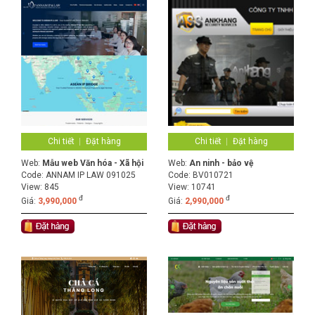
Chi tiết
Đặt hàng
Chi tiết
Đặt hàng
Web:
Mẫu web Văn hóa - Xã hội
Web:
An ninh - bảo vệ
Code:
ANNAM IP LAW 091025
Code:
BV010721
View: 845
View: 10741
đ
đ
Giá:
3,990,000
Giá:
2,990,000