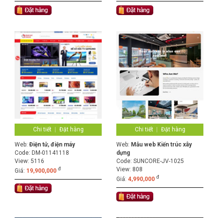
Chi tiết
Đặt hàng
Chi tiết
Đặt hàng
Web:
Điện tử, điện máy
Web:
Mẫu web Kiến trúc xây
Code:
DM-01141118
dựng
View: 5116
Code:
SUNCORE-JV-1025
đ
View: 808
Giá:
19,900,000
đ
Giá:
4,990,000