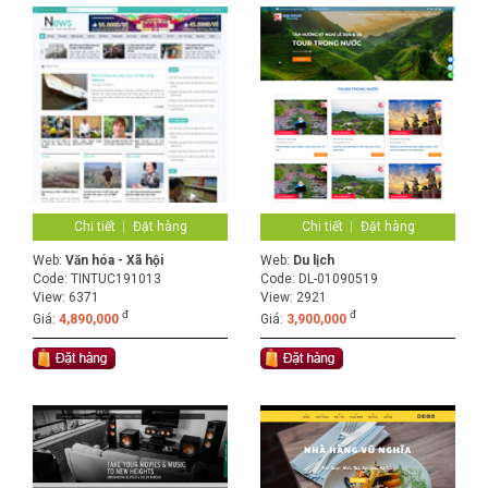
Chi tiết
Đặt hàng
Chi tiết
Đặt hàng
Web:
Văn hóa - Xã hội
Web:
Du lịch
Code:
TINTUC191013
Code:
DL-01090519
View: 6371
View: 2921
đ
đ
Giá:
4,890,000
Giá:
3,900,000