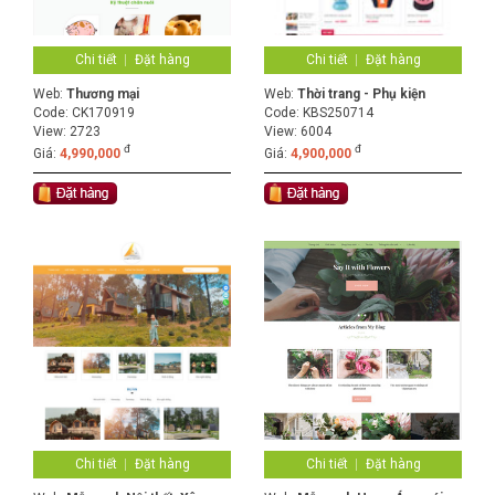
Chi tiết
Đặt hàng
Chi tiết
Đặt hàng
Web:
Thương mại
Web:
Thời trang - Phụ kiện
Code:
CK170919
Code:
KBS250714
View: 2723
View: 6004
đ
đ
Giá:
4,990,000
Giá:
4,900,000
Chi tiết
Đặt hàng
Chi tiết
Đặt hàng