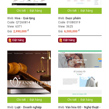
Chi tiết
Đặt hàng
Chi tiết
Đặt hàng
Web:
Hoa - Quà tặng
Web:
Dược phẩm
Code:
QT260814
Code:
01080319
View: 6371
View: 3625
đ
đ
Giá:
2,990,000
Giá:
6,500,000
Chi tiết
Đặt hàng
Chi tiết
Đặt hàng
Web:
Luật - Doanh nghiệp
Web:
Văn hóa GD - Nghệ thuật -