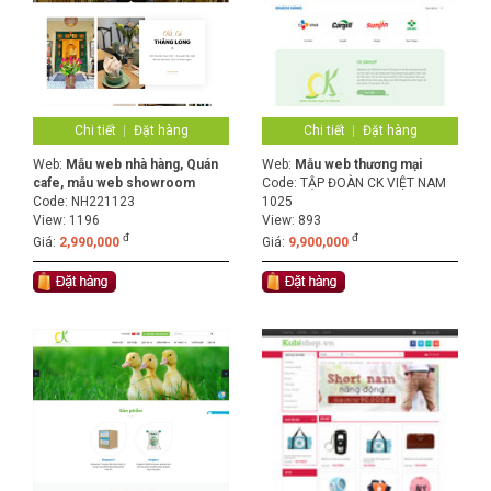
Chi tiết
Đặt hàng
Chi tiết
Đặt hàng
Web:
Mẫu web nhà hàng, Quán
Web:
Mẫu web thương mại
cafe, mẫu web showroom
Code:
TẬP ĐOÀN CK VIỆT NAM
Code:
NH221123
1025
View: 1196
View: 893
đ
đ
Giá:
2,990,000
Giá:
9,900,000