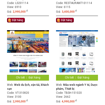
Code:
LS201114
Code:
RESTAURANT101114
View: 6910
View: 6115
đ
đ
Giá:
2,990,000
Giá:
3,400,000
Chi tiết
Đặt hàng
Chi tiết
Đặt hàng
Web:
Web du lịch, vận tải, khách
Web:
Mẫu web ngành Y tế, Dược
sạn
phẩm, Thiết bị
Code:
VT-310820
Code:
TBSH-151020
View: 3100
View: 2662
đ
đ
Giá:
2,990,000
Giá:
4,990,000