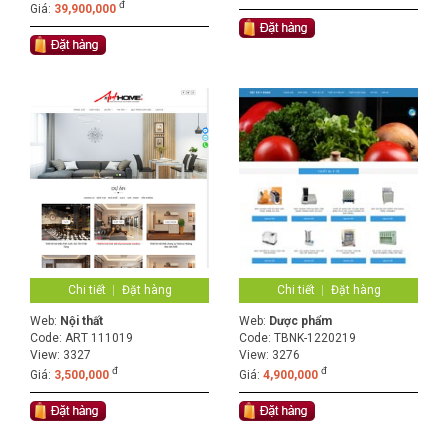
đ
Giá:
39,900,000
Chi tiết
Đặt hàng
Chi tiết
Đặt hàng
Web:
Nội thất
Web:
Dược phẩm
Code:
ART 111019
Code:
TBNK-1220219
View: 3327
View: 3276
đ
đ
Giá:
3,500,000
Giá:
4,900,000