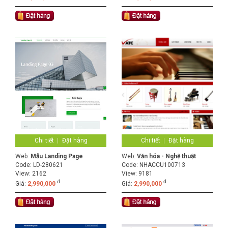
Chi tiết
Đặt hàng
Chi tiết
Đặt hàng
Web:
Mẫu Landing Page
Web:
Văn hóa - Nghệ thuật
Code:
LD-280621
Code:
NHACCU100713
View: 2162
View: 9181
đ
đ
Giá:
2,990,000
Giá:
2,990,000