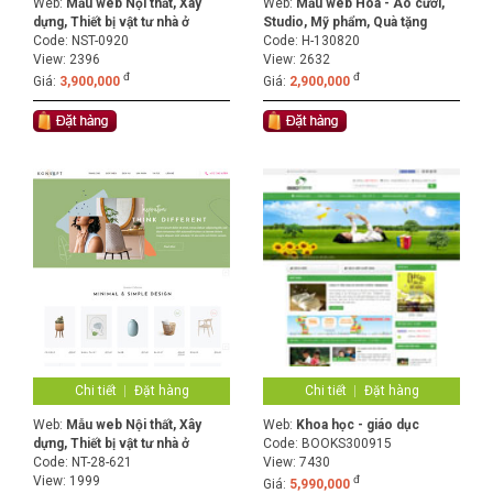
Web:
Mẫu web Nội thất, Xây
Web:
Mẫu web Hoa - Áo cưới,
dựng, Thiết bị vật tư nhà ở
Studio, Mỹ phẩm, Quà tặng
Code:
NST-0920
Code:
H-130820
View: 2396
View: 2632
đ
đ
Giá:
3,900,000
Giá:
2,900,000
Chi tiết
Đặt hàng
Chi tiết
Đặt hàng
Web:
Mẫu web Nội thất, Xây
Web:
Khoa học - giáo dục
dựng, Thiết bị vật tư nhà ở
Code:
BOOKS300915
Code:
NT-28-621
View: 7430
View: 1999
đ
Giá:
5,990,000